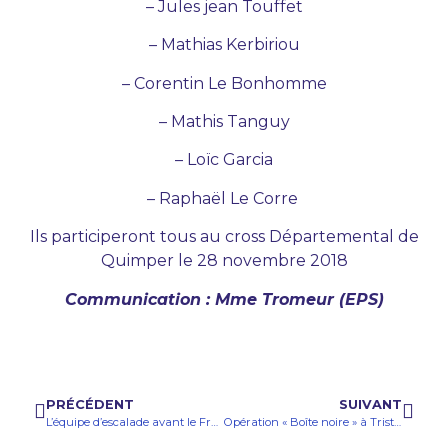
– Jules jean Touffet
– Mathias Kerbiriou
– Corentin Le Bonhomme
– Mathis Tanguy
– Loïc Garcia
– Raphaël Le Corre
Ils participeront tous au cross Départemental de
Quimper le 28 novembre 2018
Communication : Mme Tromeur (EPS)
PRÉCÉDENT
SUIVANT
L’équipe d’escalade avant le France
Opération « Boîte noire » à Tristan-Corbière (article du Télégramme)