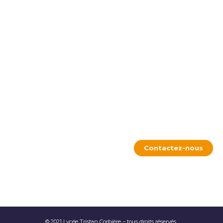
Contactez-nous
© 2021 Lycée Tristan Corbière − tous droits réservés.