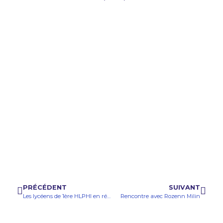
PRÉCÉDENT
SUIVANT
Les lycéens de 1ère HLPHI en résidence Théâtre
Rencontre avec Rozenn Milin