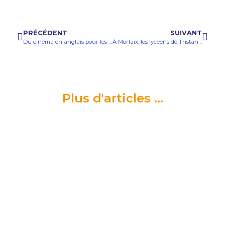
PRÉCÉDENT
SUIVANT
Du cinéma en anglais pour les classes européennes à la Salamandre à Morlaix
À Morlaix, les lycéens de Tristan-Corbière au chevet du ruisseau du Menguen
Plus d'articles ...