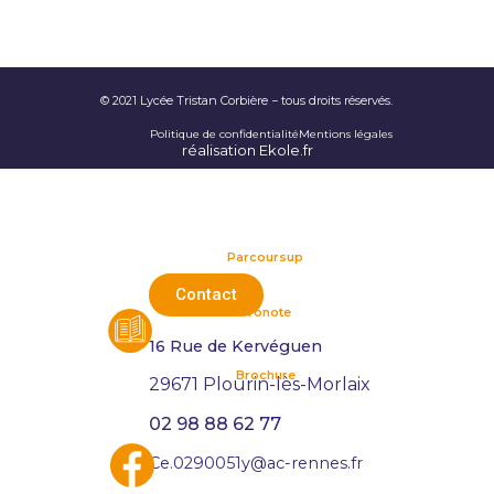
© 2021 Lycée Tristan Corbière − tous droits réservés.
Politique de confidentialité
Mentions légales
réalisation Ekole.fr
Parcoursup
Contact
Pronote
16 Rue de Kervéguen
Brochure
29671 Plourin-lès-Morlaix
02 98 88 62 77
Ce.0290051y@ac-rennes.fr